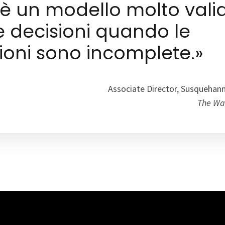
r è un modello molto vali
 decisioni quando le
ioni sono incomplete.»
Associate Director, Susquehann
The Wal