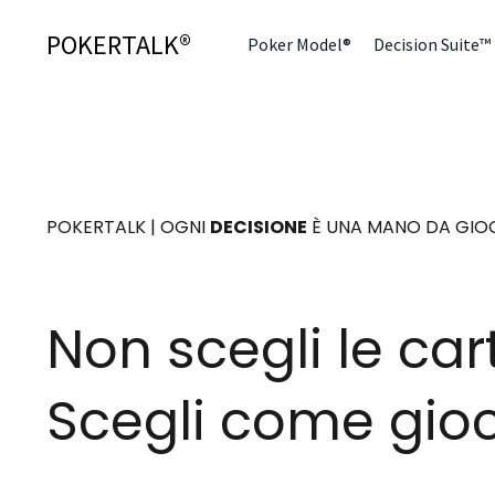
POKERTALK®
Poker Model®
Decision Suite™
POKERTALK | OGNI
DECISIONE
È UNA MANO DA GIO
Non scegli le car
Scegli come gioc