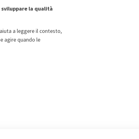
 sviluppare la qualità
aiuta a leggere il contesto,
o e agire quando le