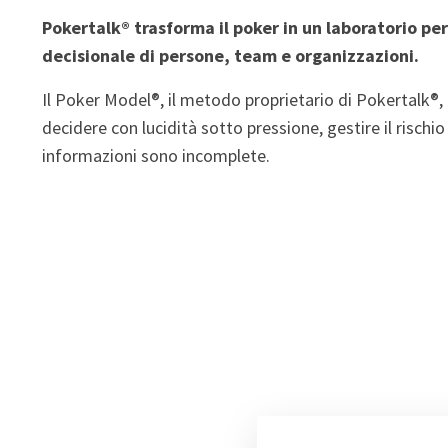
Pokertalk® trasforma il poker in un laboratorio per
decisionale di persone, team e organizzazioni.
Il Poker Model®, il metodo proprietario di Pokertalk®, 
decidere con lucidità sotto pressione, gestire il rischi
informazioni sono incomplete.