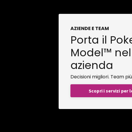
AZIENDE E TEAM
Porta il Pok
Model™ nel
azienda
Decisioni migliori. Team più 
Scopri i servizi per 