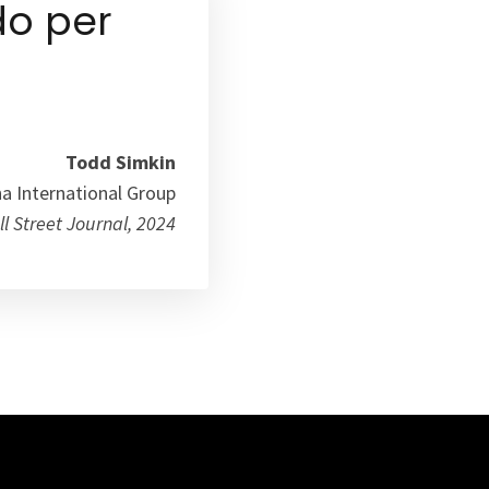
do per
Todd Simkin
a International Group
l Street Journal, 2024