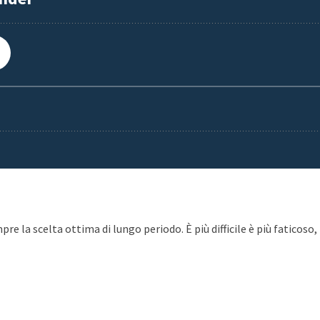
re la scelta ottima di lungo periodo. È più difficile è più faticoso,