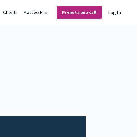
Clienti
Matteo Fini
Log In
Prenota una call