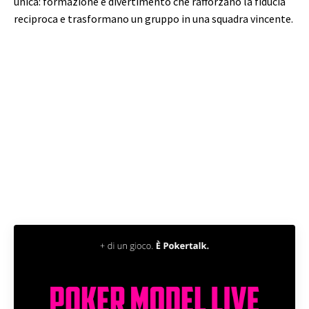
unica: formazione e divertimento che rafforzano la fiducia
reciproca e trasformano un gruppo in una squadra vincente.