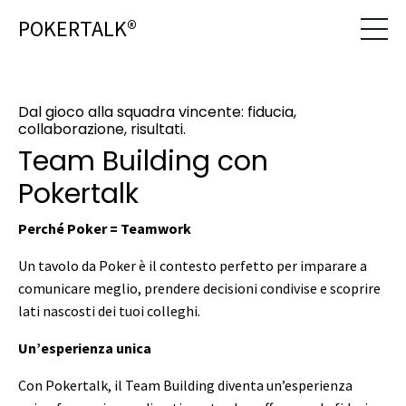
POKERTALK®
Dal gioco alla squadra vincente: fiducia,
collaborazione, risultati.
Team Building con
Pokertalk
Perché Poker = Teamwork
Un tavolo da Poker è il contesto perfetto per imparare a
comunicare meglio, prendere decisioni condivise e scoprire
lati nascosti dei tuoi colleghi.
Un’esperienza unica
Con Pokertalk, il Team Building diventa un’esperienza