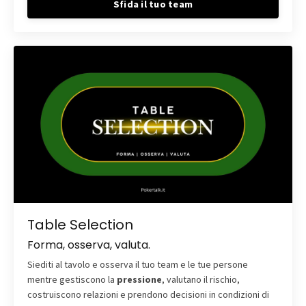
Sfida il tuo team
Table Selection
Forma, osserva, valuta.
Siediti al tavolo e osserva il tuo team e le tue persone
mentre gestiscono la
pressione
, valutano il rischio,
costruiscono relazioni e prendono decisioni in condizioni di