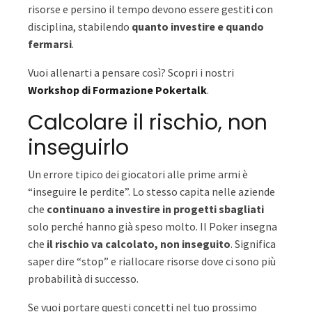
risorse e persino il tempo devono essere gestiti con
disciplina, stabilendo
quanto investire e quando
fermarsi
.
Vuoi allenarti a pensare così? Scopri i nostri
Workshop di Formazione Pokertalk
.
Calcolare il rischio, non
inseguirlo
Un errore tipico dei giocatori alle prime armi è
“inseguire le perdite”. Lo stesso capita nelle aziende
che
continuano a investire in progetti sbagliati
solo perché hanno già speso molto. Il Poker insegna
che
il rischio va calcolato, non inseguito
. Significa
saper dire “stop” e riallocare risorse dove ci sono più
probabilità di successo.
Se vuoi portare questi concetti nel tuo prossimo