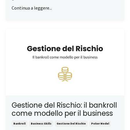
Continua a leggere...
Gestione del Rischio: il bankroll
come modello per il business
Bankroll
Business Skills
Gestione Del Rischio
Poker Model