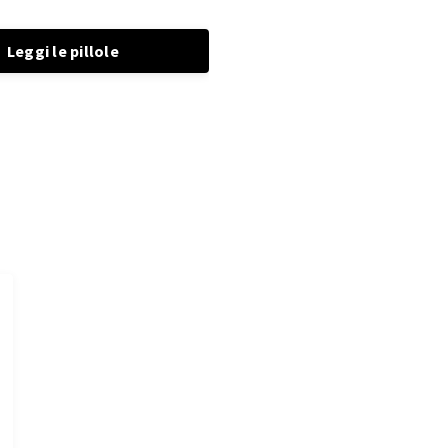
Leggi le pillole