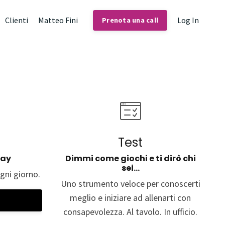
Clienti
Matteo Fini
Log In
Prenota una call
Test
lay
Dimmi come giochi e ti dirò chi
sei...
gni giorno.
Uno strumento veloce per conoscerti
meglio e iniziare ad allenarti con
consapevolezza. Al tavolo. In ufficio.