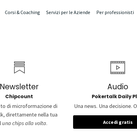
Corsi & Coaching
Servizi per le Aziende
Per professionisti
Newsletter
Audio
Chipcount
Pokertalk Daily P
tto di microformazione di
Una news. Una decisione. O
k, direttamente nella tua
Accedi gratis
l
una chips alla volta
.